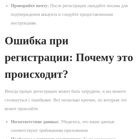
Проверяйте почту:
После регистрации ожидайте письма для
подтверждения аккаунта и следуйте предоставленным
инструкциям.
Ошибка при
регистрации: Почему это
происходит?
Иногда процес регистрации может быть затруднен, и вы можете
столкнуться с ошибками. Вот несколько причин, по которым это
может произойти:
Несоответствие данных:
Убедитесь, что ваши данные
соответствуют требованиям приложения.