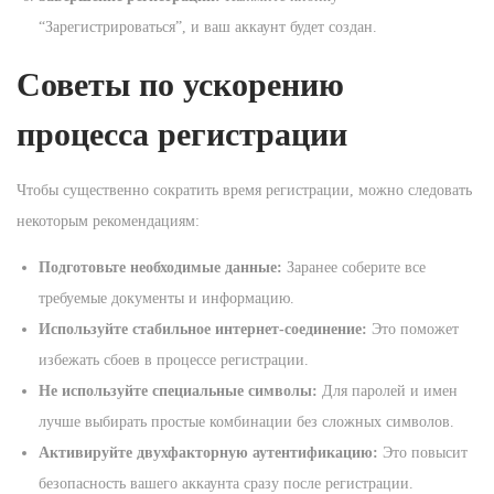
“Зарегистрироваться”, и ваш аккаунт будет создан.
Советы по ускорению
процесса регистрации
Чтобы существенно сократить время регистрации, можно следовать
некоторым рекомендациям:
Подготовьте необходимые данные:
Заранее соберите все
требуемые документы и информацию.
Используйте стабильное интернет-соединение:
Это поможет
избежать сбоев в процессе регистрации.
Не используйте специальные символы:
Для паролей и имен
лучше выбирать простые комбинации без сложных символов.
Активируйте двухфакторную аутентификацию:
Это повысит
безопасность вашего аккаунта сразу после регистрации.