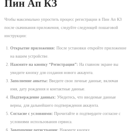
Пин Ап КЗ
Чтобы максимально упростить процесс регистрации в Пин Ап КЗ
после скачивания приложения, следуйте следующей пошаговой
инструкции:
Открытие приложения:
После установки откройте приложение
на вашем устройстве.
Нажмите на кнопку “Регистрация”:
На главном экране вы
увидите кнопку для создания нового аккаунта.
Заполнение анкеты:
Введите свои личные данные, включая
имя, дату рождения и контактные данные.
Подтверждение данных:
Убедитесь, что вводимые данные
верны, для дальнейшего подтверждения аккаунта.
Согласие с условиями:
Прочитайте и подтвердите согласие с
условиями использования сервиса.
Завершение регистрации:
Нажмите кнопку