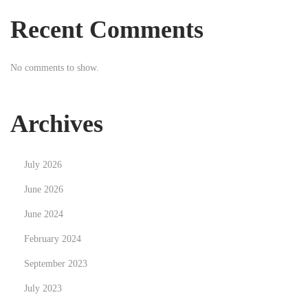
п
Recent Comments
ы
а
н
No comments to show.
а
л
Archives
и
з
а
July 2026
N
N
June 2026
e
a
June 2024
x
j
t
l
February 2024
p
e
September 2023
o
p
July 2023
s
s