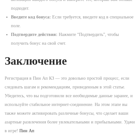
подходит.
Введите код бонуса:
Если требуется, введите код в специальное
поле.
Подтвердите действия:
Нажмите “Подтвердить”, чтобы
получить бонус на свой счет.
Заключение
Регистрация в Пин Ап КЗ — это довольно простой процесс, если
следовать шагам и рекомендациям, приведенным в этой статье.
Убедитесь, что вы подготовили все необходимые данные заранее, и
используйте стабильное интернет-соединение. На этом этапе вы
также можете активировать различные бонусы, что сделает ваши
азартные развлечения более увлекательными и прибыльными. Удачи
в игре!
Пин Ап